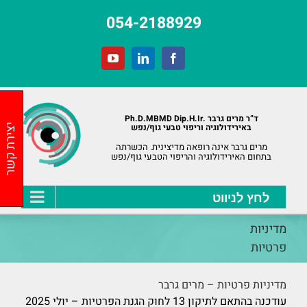
לג
054-2188929
תוכן
YouTube
LinkedIn
Facebook
ד”ר מרים גרבר .Ph.D.MBMD Dip.H.Ir
באירידולוגיה וריפוי טבעי גוף/נפש
יצירת קשר
מרים גרבר אינה רופאה מדיצינית. הכשרתה
בתחום האירידולוגיה והריפוי הטבעי גוף/נפש
מדיניות
פרטיות
מדיניות פרטיות – מרים גרבר
עודכנה בהתאם לתיקון 13 לחוק הגנת הפרטיות – יולי 2025