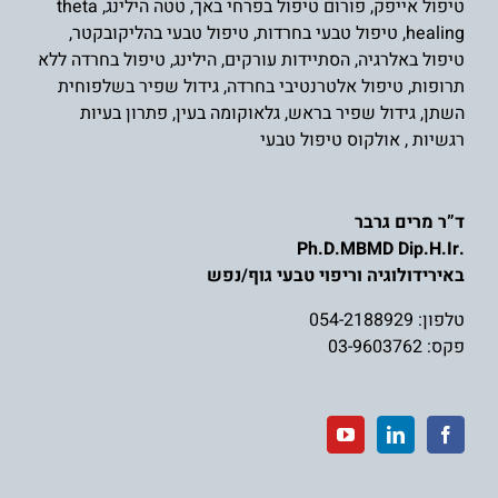
טיפול אייפק
,
פורום טיפול בפרחי באך
,
טטה הילינג
,
theta
healing
,
טיפול טבעי בחרדות
,
טיפול טבעי בהליקובקטר
,
טיפול באלרגיה
,
הסתיידות עורקים
,
הילינג
,
טיפול בחרדה ללא
תרופות
,
טיפול אלטרנטיבי בחרדה
,
גידול שפיר בשלפוחית
השת
ן,
גידול שפיר בראש
,
גלאוקומה בעין
,
פתרון בעיות
רגשיות
,
אולקוס טיפול טבעי
ד”ר מרים גרבר
.Ph.D.MBMD Dip.H.Ir
באירידולוגיה וריפוי טבעי גוף/נפש
טלפון:
054-2188929
פקס: 03-9603762