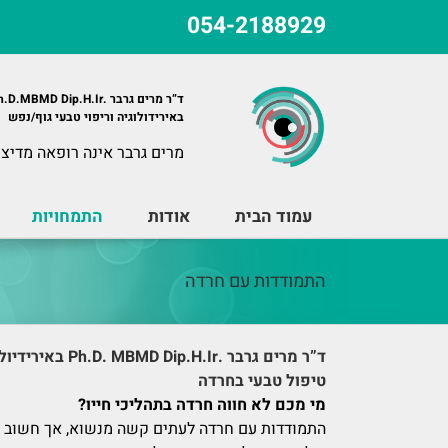
לג
054-2188929
תוכן
ד”ר מרים גרבר .Ph.D.MBMD Dip.H.Ir
באירידולוגיה וריפוי טבעי גוף/נפש
מרים גרבר אינה רופאה מדיצי
עמוד הבית
אודות
התמחויות
התמודדות עם חרדה
ד”ר מרים גרבר .Ph.D. MBMD Dip.H.Ir באירידיולוגיה וריפוי טבעי גוף ונפש
טיפול טבעי בחרדה
מי מכם לא חווה חרדה בתהליכי חייו?
התמודדות עם חרדה לעתים קשה מנשוא, אך חשוב לזכ