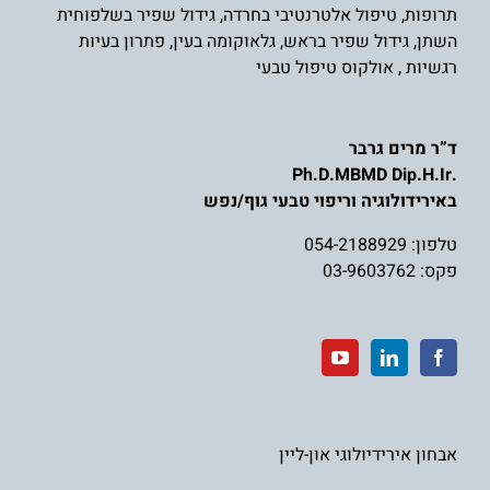
תרופות
,
טיפול אלטרנטיבי בחרדה
,
גידול שפיר בשלפוחית
השת
ן,
גידול שפיר בראש
,
גלאוקומה בעין
,
פתרון בעיות
רגשיות
,
אולקוס טיפול טבעי
ד”ר מרים גרבר
.Ph.D.MBMD Dip.H.Ir
באירידולוגיה וריפוי טבעי גוף/נפש
טלפון:
054-2188929
פקס: 03-9603762
אבחון אירידיולוגי און-ליין