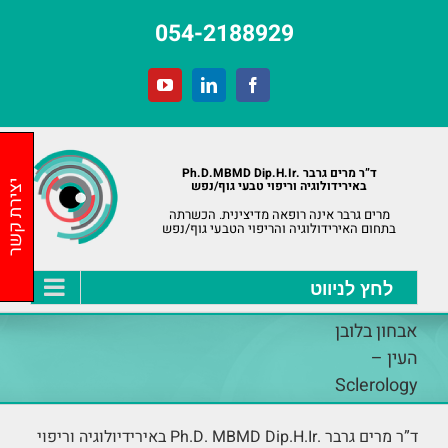
לג
054-2188929
תוכן
YouTube
LinkedIn
Facebook
ד”ר מרים גרבר .Ph.D.MBMD Dip.H.Ir
באירידולוגיה וריפוי טבעי גוף/נפש
יצירת קשר
מרים גרבר אינה רופאה מדיצינית. הכשרתה
בתחום האירידולוגיה והריפוי הטבעי גוף/נפש
אבחון בלובן
העין –
Sclerology
ד”ר מרים גרבר .Ph.D. MBMD Dip.H.Ir באירידיולוגיה וריפוי