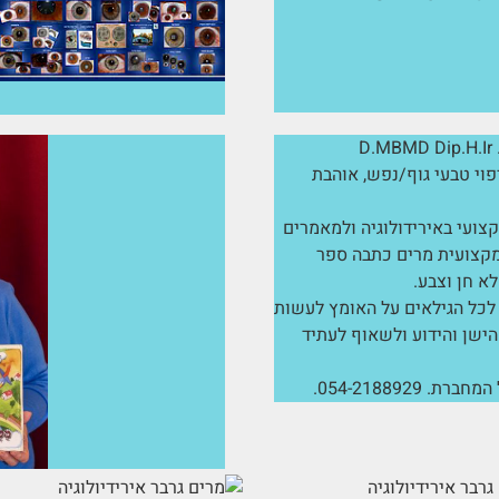
ד"ר מרים גרבר . D.MBMD Dip.H.Ir
יפוי טבעי גוף/נפש, אוהבת
צועי באירידולוגיה ולמאמרים
קצועית מרים כתבה ספר
לא חן וצבע.
לכל הגילאים על האומץ לעשות
הישן והידוע ולשאוף לעתיד
. 054-2188929.