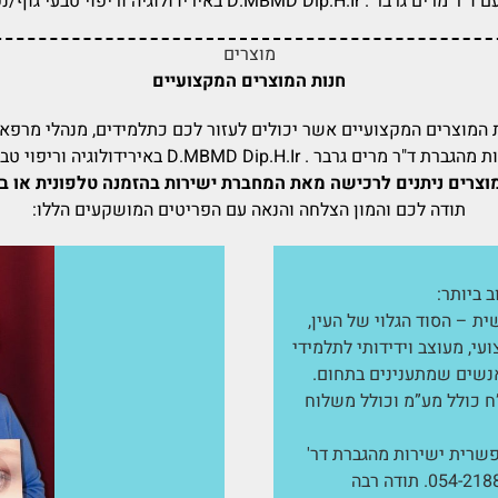
D. באירידולוגיה וריפוי טבעי גוף/נפש, 054-2188929
מוצרים
חנות המוצרים המקצועיים
 המוצרים המקצועיים אשר יכולים לעזור לכם כתלמידים, מנהלי מרפאו
D.MBMD  באירידולוגיה וריפוי טבעי גוף/נפש, 054-2188929.
וצרים ניתנים לרכישה מאת המחברת ישירות בהזמנה טלפונית או במ
תודה לכם והמון הצלחה והנאה עם הפריטים המושקעים הללו:
 ביותר:
ית – הסוד הגלוי של העין,
י, מעוצב וידידותי לתלמידי
אנשים שמתענינים בתחום.
ר: 250 ש”ח כולל מע”מ וכולל משלוח
רית ישירות מהגברת דר'