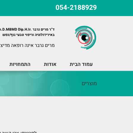
לג
054-2188929
תוכן
ד”ר מרים גרבר .Ph.D.MBMD Dip.H.Ir
באירידולוגיה וריפוי טבעי גוף/נפש
מרים גרבר אינה רופאה מדיצי
עמוד הבית
אודות
התמחויות
מוצרים
P.E.A.T. קורס לפתרון בעיות רגשיות, ריפוי טראומות פחדים ופוביות