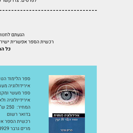
לפרטים: צרו קשר עם ד"ר מרים גרבר . MBMD Dip.H.Ir
הגעתם לחנות
רכשית הספר אפשרית ישירות מהגברת ד"ר מרים גרבר . Dip.H.Ir
כל המ
ספר הלימוד הטוב
אירידולוגיה מעש
ספר מעשי ומקצוע
אירידיולוגיה ול
המחי
בדואר רשום
רכשית הספר אפש
מרים גרבר 054-2188929. תודה רבה