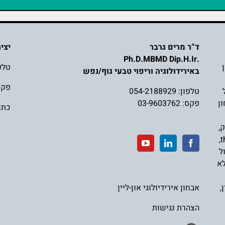
ד”ר מרים גרבר
יצי
.Ph.D.MBMD Dip.H.Ir
טלפ
באירידולוגיה וריפוי טבעי גוף/נפש
פקס: 3762
טלפון:
054-2188929
ן
פקס: 03-9603762
כתובת
ק
,
,
t
ל
לא
,
אבחון אירידיולוגי און-ליין
הצהרת נגישות