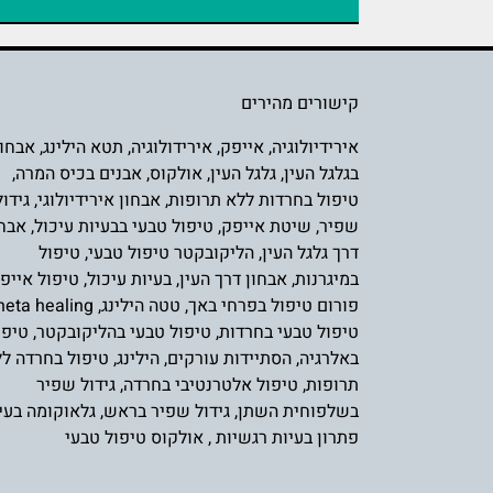
קישורים מהירים
אירידיולוגיה
,
אייפק
,
אירידולוגיה
,
תטא הילינג
,
אבחון
בגלגל העין
,
גלגל העין
,
אולקוס
,
אבנים בכיס המרה
,
טיפול בחרדות ללא תרופות
,
אבחון אירידיולוגי
,
גידול
שפיר
,
שיטת אייפק
,
טיפול טבעי בבעיות עיכול
,
אבחו
דרך גלגל העין
,
הליקובקטר טיפול טבעי
,
טיפול
במיגרנות
,
אבחון דרך העין
,
בעיות עיכול
,
טיפול אייפ
פורום טיפול בפרחי באך
,
טטה הילינג
,
heta healing
טיפול טבעי בחרדות
,
טיפול טבעי בהליקובקטר
,
טיפו
באלרגיה
,
הסתיידות עורקים
,
הילינג
,
טיפול בחרדה ל
תרופות
,
טיפול אלטרנטיבי בחרדה
,
גידול שפיר
בשלפוחית השת
ן,
גידול שפיר בראש
,
גלאוקומה בעין
פתרון בעיות רגשיות
,
אולקוס טיפול טבעי