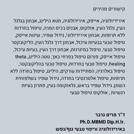
קישורים מהירים
אירידיולוגיה
,
אייפק
,
אירידולוגיה
,
תטא הילינג
,
אבחון בגלגל
העין
,
גלגל העין
,
אולקוס
,
אבנים בכיס המרה
,
טיפול בחרדות
ללא תרופות
,
אבחון אירידיולוגי
,
גידול שפיר
,
שיטת אייפק
,
טיפול טבעי בבעיות עיכול
,
אבחון דרך גלגל העין
,
הליקובקטר
טיפול טבעי
,
טיפול במיגרנות
,
אבחון דרך העין
,
בעיות עיכול
,
טיפול אייפק
,
פורום טיפול בפרחי באך
,
טטה הילינג
,
theta
healing
,
טיפול טבעי בחרדות
,
טיפול טבעי בהליקובקטר
,
טיפול באלרגיה
,
הסתיידות עורקים
,
הילינג
,
טיפול בחרדה ללא
תרופות
,
טיפול אלטרנטיבי בחרדה
,
גידול שפיר בשלפוחית
השת
ן,
גידול שפיר בראש
,
גלאוקומה בעין
,
פתרון בעיות
רגשיות
,
אולקוס טיפול טבעי
ד”ר מרים גרבר
.Ph.D.MBMD Dip.H.Ir
באירידולוגיה וריפוי טבעי גוף/נפש