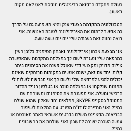
בעולם מתקדם הרפואה הדיגיטלית תופסת לאט לאט מקום
ראשון.
הטכנולוגיה מתקדמת בצעדי ענק והיא משפיעה גם על הדרך
בה אפשר לרתום את האירידולוגיה לטובת האנושות. אני
רואה וחווה זאת בעבודה שלי יום יום שעה שעה.
אני מבצעת אבחון אירידולוגיה ואבחון הסימנים בלובן העין
במרפאה שלי ונעזרת לשם כך במצלמה מתקדמת שמאפשרת
צילום מדויק ומקצועי כדי שאוכל פענח את הסימנים ביתר
קלות. יחד עם זאת, ישנם אנשים במקומות מרוחקים שאינם
יכולים להגיע למרפאה שלי ולשם כך אני מבקשת לשלוח לי
תמונות שנלקחו או במצלמה טובה או בטלפון הנייד מהדור
הרביעי ומעלה. אני מפענחת את הסימנים ומשוחחת עם
המטופל בסקייפ SKYPE, ממלאים יחד שאלון שהוא שולח
במייל ואני מחזירה לו דו”ח מפורט עם המלצות לשיפור
הבריאות. הפציינט משלם בכרטיס אשראי באתר מאובטח או
עושה העברה ישירה לחשבון ואני שולחת את החשבונית
במייל.