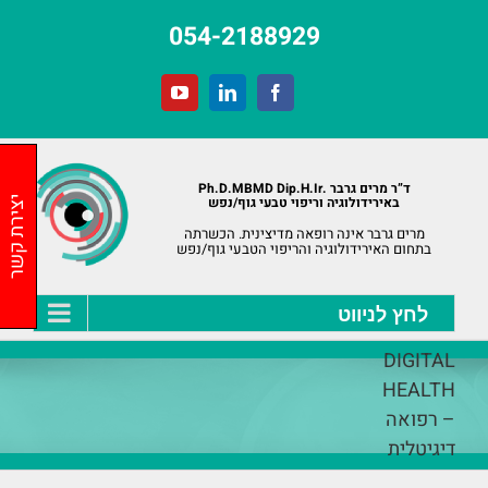
לג
054-2188929
תוכן
YouTube
LinkedIn
Facebook
ד”ר מרים גרבר .Ph.D.MBMD Dip.H.Ir
באירידולוגיה וריפוי טבעי גוף/נפש
יצירת קשר
מרים גרבר אינה רופאה מדיצינית. הכשרתה
בתחום האירידולוגיה והריפוי הטבעי גוף/נפש
DIGITAL
HEALTH
– רפואה
דיגיטלית