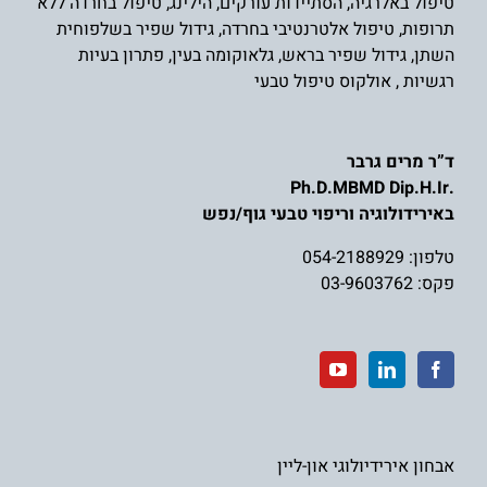
טיפול באלרגיה
,
הסתיידות עורקים
,
הילינג
,
טיפול בחרדה ללא
תרופות
,
טיפול אלטרנטיבי בחרדה
,
גידול שפיר בשלפוחית
השת
ן,
גידול שפיר בראש
,
גלאוקומה בעין
,
פתרון בעיות
רגשיות
,
אולקוס טיפול טבעי
ד”ר מרים גרבר
.Ph.D.MBMD Dip.H.Ir
באירידולוגיה וריפוי טבעי גוף/נפש
טלפון:
054-2188929
פקס: 03-9603762
אבחון אירידיולוגי און-ליין