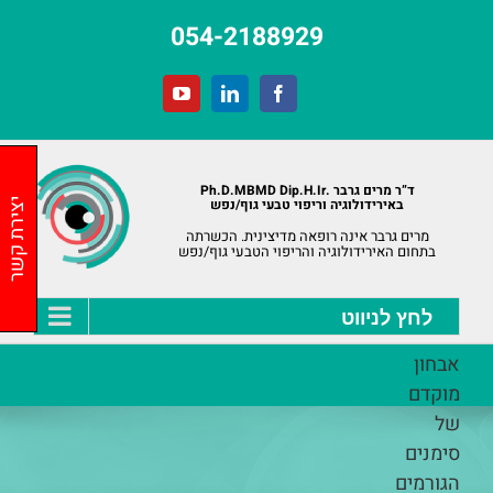
לג
054-2188929
תוכן
YouTube
LinkedIn
Facebook
ד”ר מרים גרבר .Ph.D.MBMD Dip.H.Ir
באירידולוגיה וריפוי טבעי גוף/נפש
יצירת קשר
מרים גרבר אינה רופאה מדיצינית. הכשרתה
בתחום האירידולוגיה והריפוי הטבעי גוף/נפש
אבחון
מוקדם
של
סימנים
הגורמים