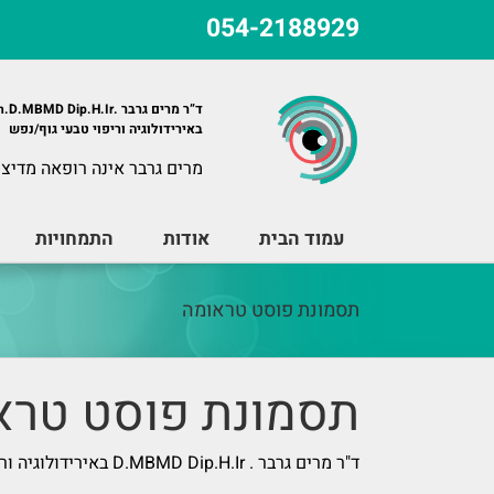
לג
054-2188929
תוכן
ד”ר מרים גרבר .Ph.D.MBMD Dip.H.Ir
באירידולוגיה וריפוי טבעי גוף/נפש
מרים גרבר אינה רופאה מדיצי
עמוד הבית
אודות
התמחויות
תסמונת פוסט טראומה
תסמונת פוסט טרא
ד"ר מרים גרבר . D.MBMD Dip.H.Ir באירידולוגיה וריפוי טבעי גוף/נפש