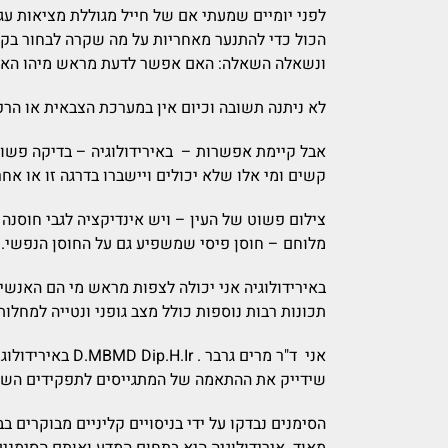
לפני יומיים שמעתי אם של חייל מגוללת מציאות עגו
הכול כדי להתנער מאחריות על מה שקרה לבחור בקר
ונשאלה השאלה: האם אפשר לדעת מראש מיהו האדם מ
לא ניתנה תשובה וכיום אין במערכת הצבאית או הרפ
אבל קיימת אפשרות – באירידולוגיה – בדיקה פשוטה
קשים ומי אלו שלא יכולים ויישברו בדרגה זו או אח
צילום פשוט של העין – ויש אינדיקציה לגבי חוסנה
מלוחם – חוסן פיסי שמשפיע גם על החוסן הנפשי.
באירידולוגיה אני יכולה לצפות מראש מי הם האנשים
תכונות רבות נוספות כולל מצב גופני ונטייה למחלות
אני ד"ר מרים ג
שידייק את ההתאמה של המתגייסים לתפקידים השונ
הסימנים נבדקו על ידי בניסויים קליניים מבוקרים בב
מאוד. אירידולוגיה היא בתחום המדע ואותם הסימנים