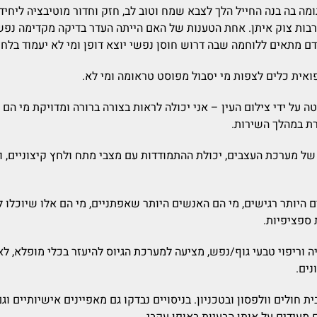
מה בה בנה החייל הלך לצבא שמח וטוב לב, חזק וחדור מוטיבציה ליחי
בות צוק איתן. אחת הטענות של האם הייתה העדר בדיקה מקדימה נפש
תאים ללוחמה שבה דרוש חוסן נפשי יוצא דופן ומי לא יעמוד בלחץ 
ואית כלים לצפות מי יסבול מפוסט טראומה ומי לא.
 על ידי צילום העין – אני יכולה לראות בצורה ברורה ומדויקת מי הם
רת במהלך השירות.
 של מערכת העצבים, יכולת ההתמודדות עם מצבי מתח ולחץ קיצוניים, 
 היותר רגישים, מי הם האנשים היותר שאפתניים, מי הם אלו שיוכלו 
 ספציפיות.
רבר . D.MBMD Dip.H.Ir באירידולוגיה וריפוי טבעי גוף/נפש, מציעה למערכת הגיוס להיעזר ב
ים.
ית חולים וולפסון ובטכניון. בניסויים נבדקו גם מאפיינים אישיותיים ו
 מעידים על אותן הבעיות באופן עקבי.