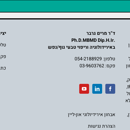
ד”ר מרים גרבר
יצי
.Ph.D.MBMD Dip.H.Ir
טלפ
באירידולוגיה וריפוי טבעי גוף/נפש
פקס: 3762
טלפון:
054-2188929
ן
פקס: 03-9603762
כתובת
ק
,
,
t
ל
לא
,
אבחון אירידיולוגי און-ליין
הצהרת נגישות