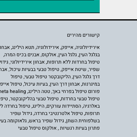
קישורים מהירים
אירידיולוגיה
,
אייפק
,
אירידולוגיה
,
תטא הילינג
,
אבחון
בגלגל העין
,
גלגל העין
,
אולקוס
,
אבנים בכיס המרה
,
טיפול בחרדות ללא תרופות
,
אבחון אירידיולוגי
,
גידול
שפיר
,
שיטת אייפק
,
טיפול טבעי בבעיות עיכול
,
אבחו
דרך גלגל העין
,
הליקובקטר טיפול טבעי
,
טיפול
במיגרנות
,
אבחון דרך העין
,
בעיות עיכול
,
טיפול אייפ
פורום טיפול בפרחי באך
,
טטה הילינג
,
heta healing
טיפול טבעי בחרדות
,
טיפול טבעי בהליקובקטר
,
טיפו
באלרגיה
,
הסתיידות עורקים
,
הילינג
,
טיפול בחרדה ל
תרופות
,
טיפול אלטרנטיבי בחרדה
,
גידול שפיר
בשלפוחית השת
ן,
גידול שפיר בראש
,
גלאוקומה בעין
פתרון בעיות רגשיות
,
אולקוס טיפול טבעי