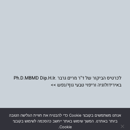
לכרטיס הביקור של ד"ר מרים גרבר .Ph.D.MBMD Dip.H.Ir
באירידולוגיה וריפוי טבעי גוף/נפש >>
אנחנו משתמשים בקובצי Cookie כדי להבטיח את חוויית הגלישה הטובה
כל הזכויות שמורות © ד"ר מרים גרבר . D.MBMD Dip.H.Ir
ביותר באתרנו. המשך שימוש באתר ייחשב כהסכמה לשימוש בקובצי
באירידולוגיה וריפוי טבעי גוף/נפש
Cookie.