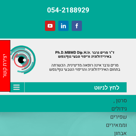
לג
054-2188929
תוכן
YouTube
LinkedIn
Facebook
ד”ר מרים גרבר .Ph.D.MBMD Dip.H.Ir
באירידולוגיה וריפוי טבעי גוף/נפש
יצירת קשר
מרים גרבר אינה רופאה מדיצינית. הכשרתה
בתחום האירידולוגיה והריפוי הטבעי גוף/נפש
סרטן ,
גידולים
שפירים
וממאירים
אבחון