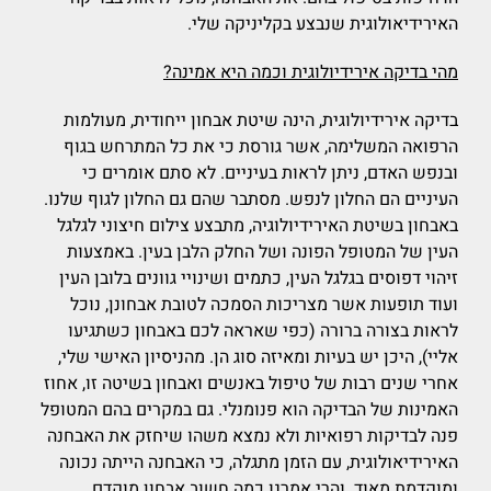
האירידיאולוגית שנבצע בקליניקה שלי.
מהי בדיקה אירידיולוגית וכמה היא אמינה?
בדיקה אירידיולוגית, הינה שיטת אבחון ייחודית, מעולמות
הרפואה המשלימה, אשר גורסת כי את כל המתרחש בגוף
ובנפש האדם, ניתן לראות בעיניים. לא סתם אומרים כי
העיניים הם החלון לנפש. מסתבר שהם גם החלון לגוף שלנו.
באבחון בשיטת האירידיולוגיה, מתבצע צילום חיצוני לגלגל
העין של המטופל הפונה ושל החלק הלבן בעין. באמצעות
זיהוי דפוסים בגלגל העין, כתמים ושינויי גוונים בלובן העין
ועוד תופעות אשר מצריכות הסמכה לטובת אבחונן, נוכל
לראות בצורה ברורה (כפי שאראה לכם באבחון כשתגיעו
אליי), היכן יש בעיות ומאיזה סוג הן. מהניסיון האישי שלי,
אחרי שנים רבות של טיפול באנשים ואבחון בשיטה זו, אחוז
האמינות של הבדיקה הוא פנומנלי. גם במקרים בהם המטופל
פנה לבדיקות רפואיות ולא נמצא משהו שיחזק את האבחנה
האירידיאולוגית, עם הזמן מתגלה, כי האבחנה הייתה נכונה
ומוקדמת מאוד. והרי אמרנו כמה חשוב אבחון מוקדם.