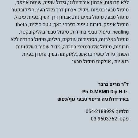
ללא תרופות
,
אבחון אירידיולוגי
,
גידול שפיר
,
שיטת אייפק
,
טיפול טבעי בבעיות עיכול
,
אבחון דרך גלגל העין
,
הליקובקטר
טיפול טבעי
,
טיפול במיגרנות
,
אבחון דרך העין
,
בעיות עיכול
,
טיפול אייפק
,
פורום טיפול בפרחי באך
,
טטה הילינג
,
theta
healing
,
טיפול טבעי בחרדות
,
טיפול טבעי בהליקובקטר
,
טיפול באלרגיה
,
הסתיידות עורקים
,
הילינג
,
טיפול בחרדה ללא
תרופות
,
טיפול אלטרנטיבי בחרדה
,
גידול שפיר בשלפוחית
השת
ן,
גידול שפיר בראש
,
גלאוקומה בעין
,
פתרון בעיות
רגשיות
,
אולקוס טיפול טבעי
ד”ר מרים גרבר
.Ph.D.MBMD Dip.H.Ir
באירידולוגיה וריפוי טבעי גוף/נפש
טלפון:
054-2188929
פקס: 03-9603762